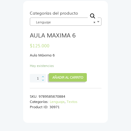
Categorías del producto
Lenguaje
×
AULA MAXIMA 6
$
125.000
Aula Máxima 6
Hay existencias
AULA
AÑADIR AL CARRITO
MAXIMA
6
cantidad
SKU:
9789585670884
Categorías:
Lenguaje
,
Textos
Product ID:
30971