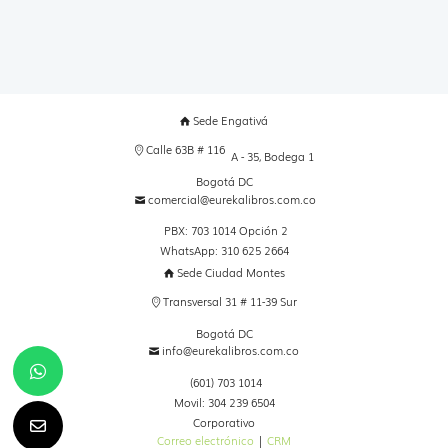
Sede Engativá
Calle 63B # 116
A - 35, Bodega 1
Bogotá DC
comercial@eurekalibros.com.co
PBX: 703 1014 Opción 2
WhatsApp: 310 625 2664
Sede Ciudad Montes
Transversal 31 # 11-39 Sur
Bogotá DC
info@eurekalibros.com.co
(601) 703 1014
Movil: 304 239 6504
Corporativo
Correo electrónico
|
CRM