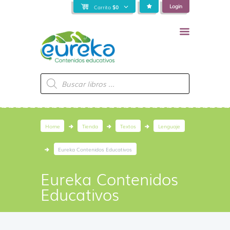
Login
Carrito
$
0
Búsqueda
de
productos
Home
Tienda
Textos
Lenguaje
Eureka Contenidos Educativos
Eureka Contenidos
Educativos