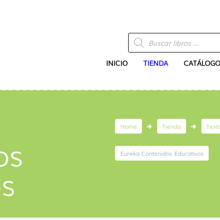
Búsqueda
de
productos
INICIO
TIENDA
CATÁLOGO
Home
Tienda
Text
os
Eureka Contenidos Educativos
os