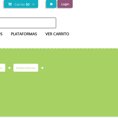
Login
Carrito
$
0
S
PLATAFORMAS
VER CARRITO
os
Matemáticas