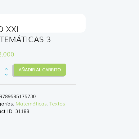
O XXI
TEMÁTICAS 3
2.000
AÑADIR AL CARRITO
MÁTICAS
9789585175730
dad
orías:
Matemáticas
,
Textos
ct ID:
31188