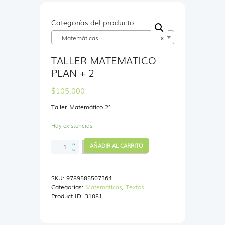
Categorías del producto
Matemáticas
×
TALLER MATEMATICO
PLAN + 2
$
105.000
Taller Matemático 2°
Hay existencias
TALLER
AÑADIR AL CARRITO
MATEMATICO
PLAN
+
SKU:
9789585507364
2
Categorías:
Matemáticas
,
Textos
cantidad
Product ID:
31081