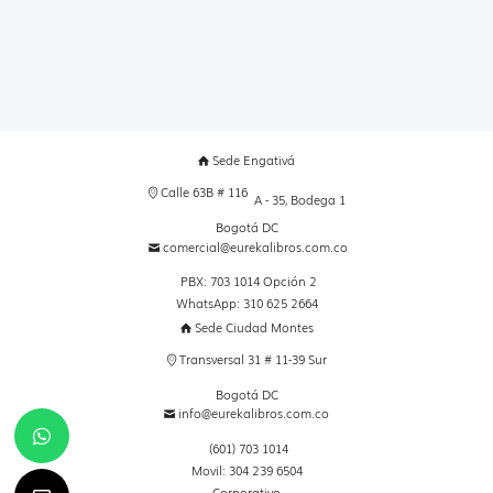
Sede Engativá
Calle 63B # 116
A - 35, Bodega 1
Bogotá DC
comercial@eurekalibros.com.co
PBX: 703 1014 Opción 2
WhatsApp: 310 625 2664
Sede Ciudad Montes
Transversal 31 # 11-39 Sur
Bogotá DC
info@eurekalibros.com.co
(601) 703 1014
Movil: 304 239 6504
Corporativo