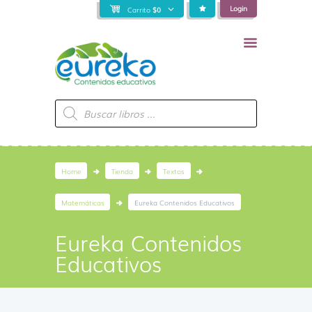
Login
Carrito
$
0
Búsqueda
de
productos
Home
Tienda
Textos
Matemáticas
Eureka Contenidos Educativos
Eureka Contenidos
Educativos