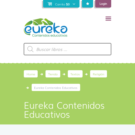
Login
Carrito
$
0
Búsqueda
de
productos
Home
Tienda
Textos
Religión
Eureka Contenidos Educativos
Eureka Contenidos
Educativos