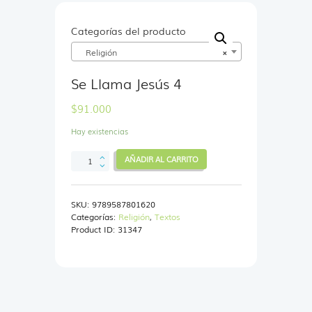
Categorías del producto
Religión
×
Se Llama Jesús 4
$
91.000
Hay existencias
Se
AÑADIR AL CARRITO
Llama
Jesús
4
SKU:
9789587801620
cantidad
Categorías:
Religión
,
Textos
Product ID:
31347