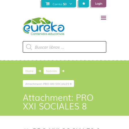
Login
Carrito
$
0
Búsqueda
de
productos
Home
Noticias
Attachment: PRO XXI SOCIALES 8
Attachment: PRO
XXI SOCIALES 8