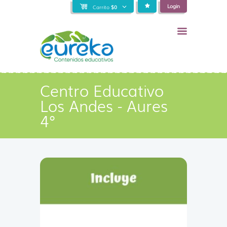
Login
Carrito
$
0
Centro Educativo
Los Andes - Aures
4°