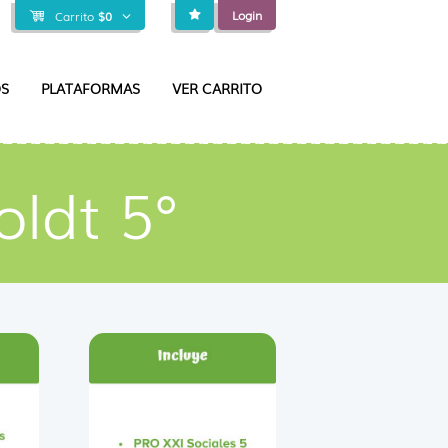
Login
Carrito
$
0
S
PLATAFORMAS
VER CARRITO
ldt 5°