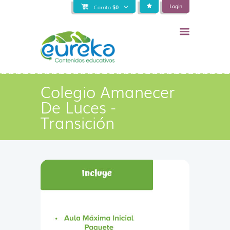
Login
Carrito
$
0
Colegio Amanecer
De Luces -
Transición