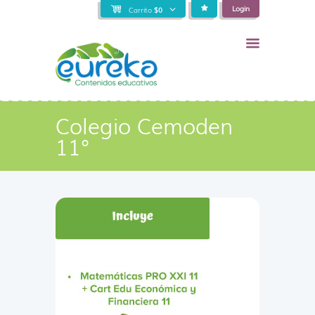
Login
Carrito
$
0
Colegio Cemoden
11°