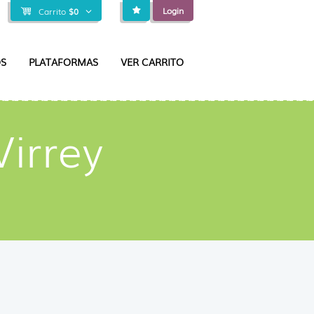
Login
Carrito
$
0
S
PLATAFORMAS
VER CARRITO
Virrey