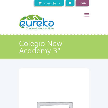
Login
Carrito
$
0
Colegio New
Academy 3°