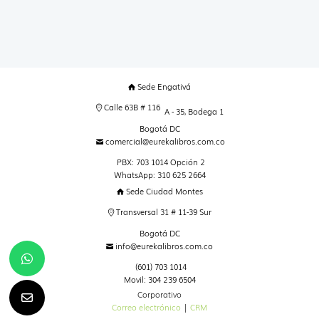
Sede Engativá
Calle 63B # 116
A - 35, Bodega 1
Bogotá DC
comercial@eurekalibros.com.co
PBX: 703 1014 Opción 2
WhatsApp: 310 625 2664
Sede Ciudad Montes
Transversal 31 # 11-39 Sur
Bogotá DC
info@eurekalibros.com.co
(601) 703 1014
Movil: 304 239 6504
Corporativo
Correo electrónico
|
CRM