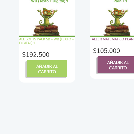
ALL SORTS PACK SB + WB (TEXTO +
TALLER MATEMATICO PLAN 
DIGITAL) 1
$
105.000
$
192.500
AÑADIR AL
AÑADIR AL
CARRITO
CARRITO