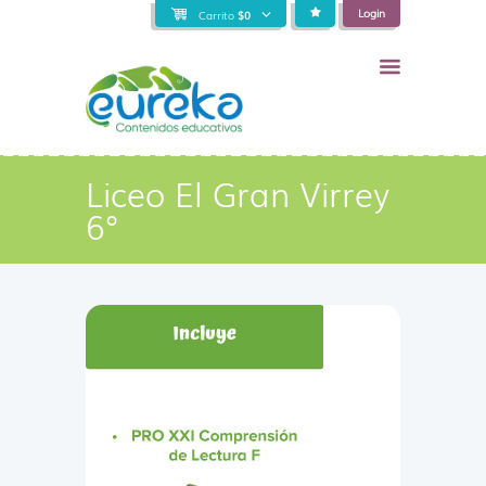
Login
Carrito
$
0
Liceo El Gran Virrey
6°