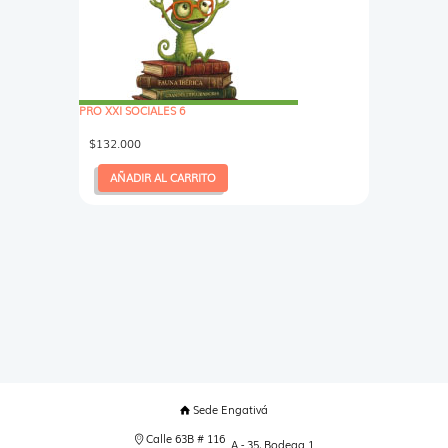
PRO XXI SOCIALES 6
$
132.000
AÑADIR AL CARRITO
Sede Engativá
Calle 63B # 116
A - 35, Bodega 1