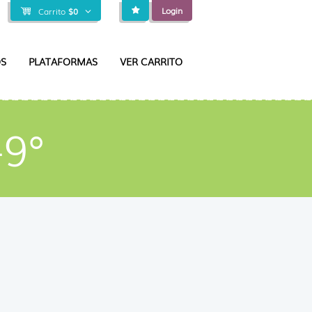
Login
Carrito
$
0
S
PLATAFORMAS
VER CARRITO
-9°