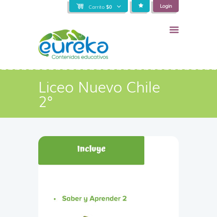
Login
Carrito
$
0
Liceo Nuevo Chile
2°