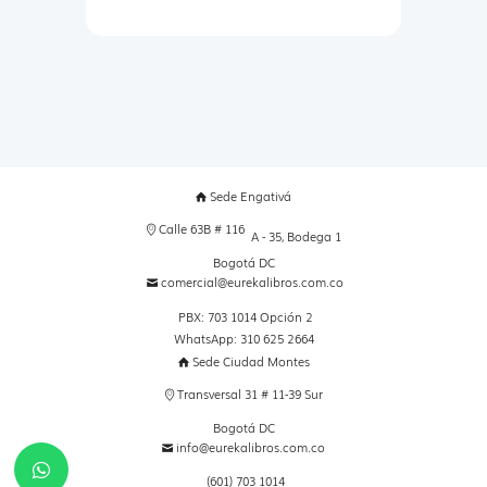
Sede Engativá
Calle 63B # 116
A - 35, Bodega 1
Bogotá DC
comercial@eurekalibros.com.co
PBX: 703 1014 Opción 2
WhatsApp: 310 625 2664
Sede Ciudad Montes
Transversal 31 # 11-39 Sur
Bogotá DC
info@eurekalibros.com.co
(601) 703 1014