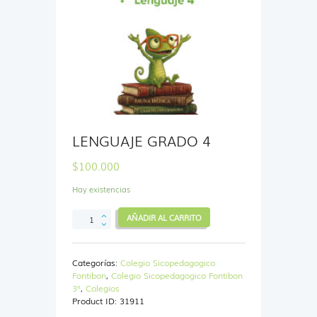
LENGUAJE GRADO 4
$
100.000
Hay existencias
LENGUAJE
AÑADIR AL CARRITO
GRADO
4
cantidad
Categorías:
Colegio Sicopedagogico
Fontibon
,
Colegio Sicopedagogico Fontibon
3°
,
Colegios
Product ID:
31911