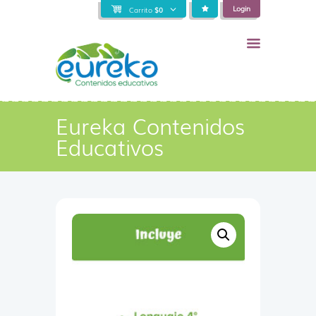
Login
Carrito
$
0
Eureka Contenidos
Educativos