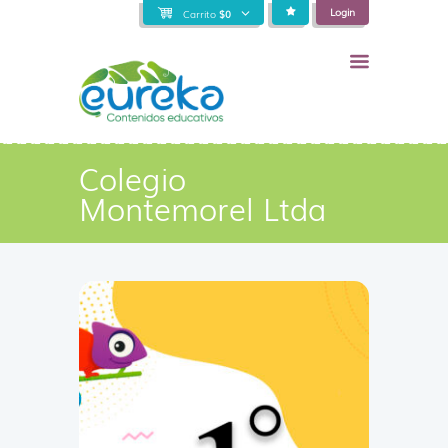
Login
Carrito
$
0
Colegio
Montemorel Ltda