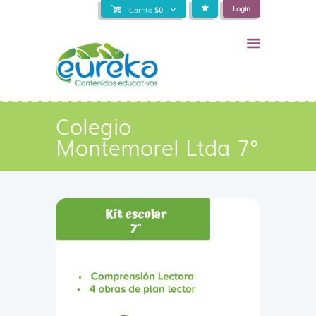
Login
Carrito
$
0
Colegio
Montemorel Ltda 7°