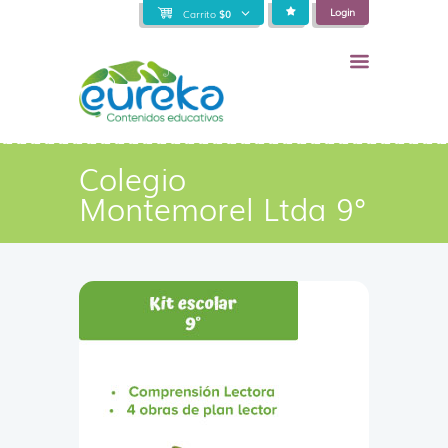
Login
Carrito
$
0
Colegio
Montemorel Ltda 9°