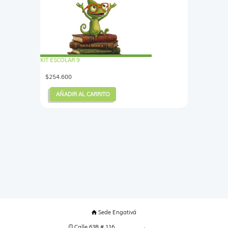
KIT ESCOLAR 9
$
254.600
AÑADIR AL CARRITO
Sede Engativá
Calle 63B # 116